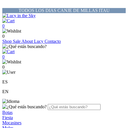
TODOS LOS DIAS CANJE DE MILLAS ITAU
0
0
Shop
Sale
About Lucy
Contacto
0
0
ES
EN
Botas
Fiesta
Mocasines
Mules