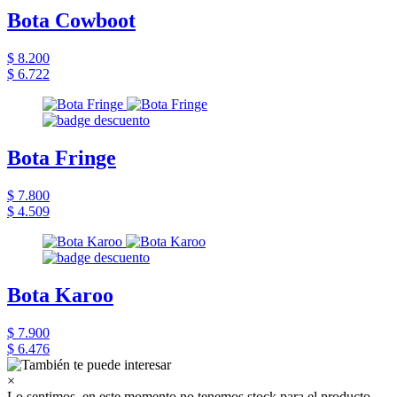
Bota Cowboot
$ 8.200
$ 6.722
Bota Fringe
$ 7.800
$ 4.509
Bota Karoo
$ 7.900
$ 6.476
×
Lo sentimos, en este momento no tenemos stock para el producto