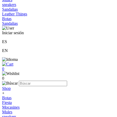
sneakers
Sandalias
Leather Things
Botas
Sandalias
Iniciar sesión
ES
EN
0
0
Shop
+
Botas
Fiesta
Mocasines
Mules
sneakers