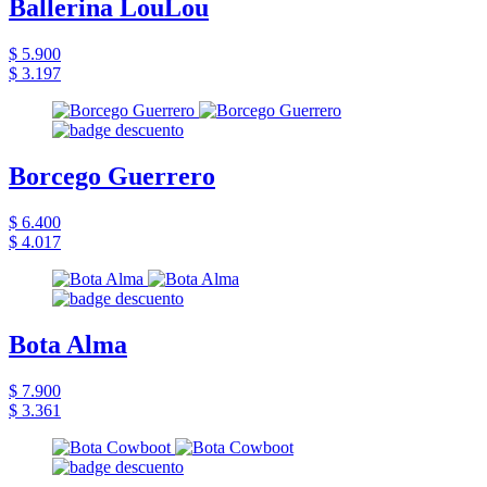
Ballerina LouLou
$ 5.900
$ 3.197
Borcego Guerrero
$ 6.400
$ 4.017
Bota Alma
$ 7.900
$ 3.361