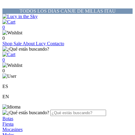
TODOS LOS DIAS CANJE DE MILLAS ITAU
0
0
Shop
Sale
About Lucy
Contacto
0
0
ES
EN
Botas
Fiesta
Mocasines
Mules