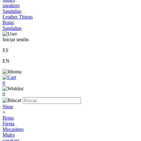
sneakers
Sandalias
Leather Things
Botas
Sandalias
Iniciar sesión
ES
EN
0
0
Shop
+
Botas
Fiesta
Mocasines
Mules
sneakers