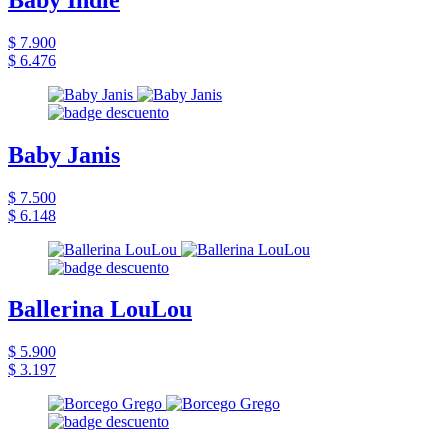
$ 7.900
$ 6.476
Baby Janis
$ 7.500
$ 6.148
Ballerina LouLou
$ 5.900
$ 3.197