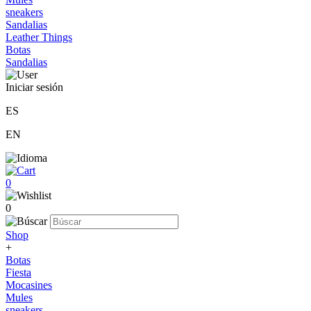
sneakers
Sandalias
Leather Things
Botas
Sandalias
Iniciar sesión
ES
EN
0
0
Shop
+
Botas
Fiesta
Mocasines
Mules
sneakers