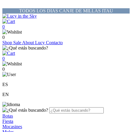
TODOS LOS DIAS CANJE DE MILLAS ITAU
0
0
Shop
Sale
About Lucy
Contacto
0
0
ES
EN
Botas
Fiesta
Mocasines
Mules