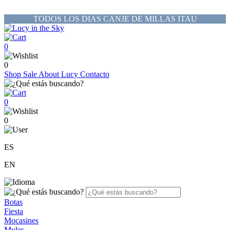
TODOS LOS DIAS CANJE DE MILLAS ITAU
0
0
Shop
Sale
About Lucy
Contacto
0
0
ES
EN
Botas
Fiesta
Mocasines
Mules