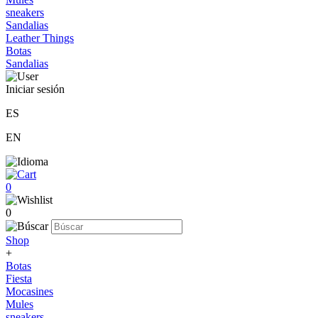
sneakers
Sandalias
Leather Things
Botas
Sandalias
Iniciar sesión
ES
EN
0
0
Shop
+
Botas
Fiesta
Mocasines
Mules
sneakers