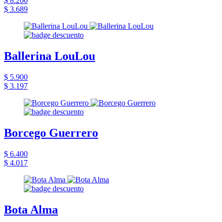
$ 8.200
$ 3.689
Ballerina LouLou
$ 5.900
$ 3.197
Borcego Guerrero
$ 6.400
$ 4.017
Bota Alma