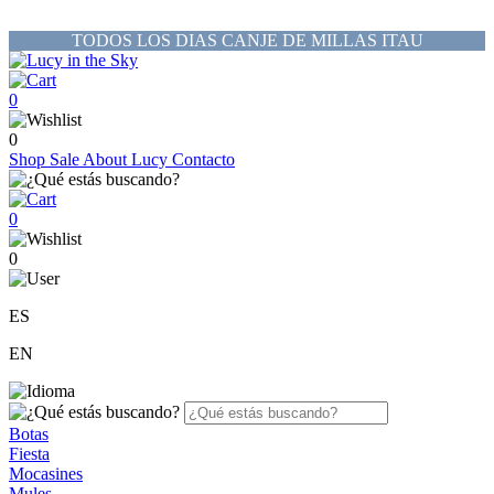
TODOS LOS DIAS CANJE DE MILLAS ITAU
0
0
Shop
Sale
About Lucy
Contacto
0
0
ES
EN
Botas
Fiesta
Mocasines
Mules