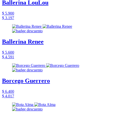
Ballerina LouLou
$ 5.900
$ 3.197
Ballerina Renee
$ 5.600
$ 4.591
Borcego Guerrero
$ 6.400
$ 4.017