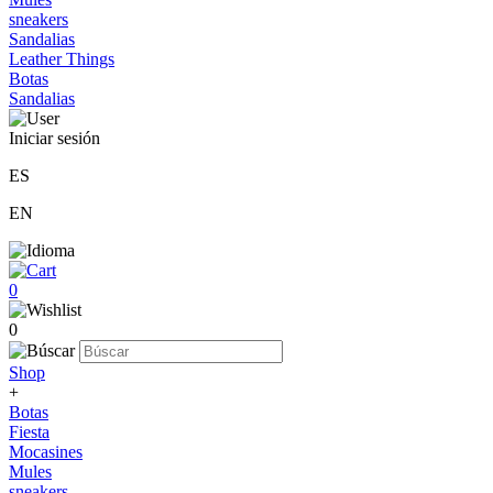
sneakers
Sandalias
Leather Things
Botas
Sandalias
Iniciar sesión
ES
EN
0
0
Shop
+
Botas
Fiesta
Mocasines
Mules
sneakers