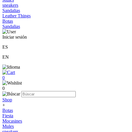
sneakers
Sandalias
Leather Things
Botas
Sandalias
Iniciar sesión
ES
EN
0
0
Shop
+
Botas
Fiesta
Mocasines
Mules
sneakers