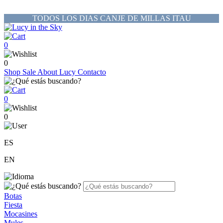
TODOS LOS DIAS CANJE DE MILLAS ITAU
0
0
Shop
Sale
About Lucy
Contacto
0
0
ES
EN
Botas
Fiesta
Mocasines
Mules