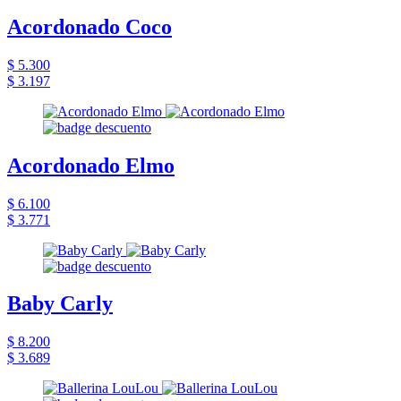
Acordonado Coco
$ 5.300
$ 3.197
Acordonado Elmo
$ 6.100
$ 3.771
Baby Carly
$ 8.200
$ 3.689