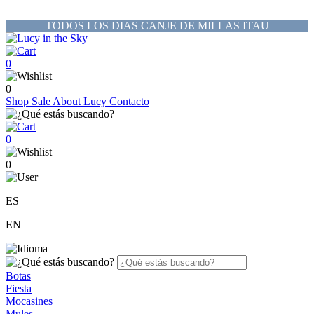
TODOS LOS DIAS CANJE DE MILLAS ITAU
0
0
Shop
Sale
About Lucy
Contacto
0
0
ES
EN
Botas
Fiesta
Mocasines
Mules