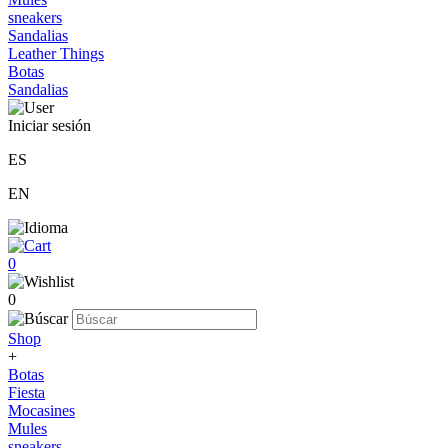
sneakers
Sandalias
Leather Things
Botas
Sandalias
Iniciar sesión
ES
EN
0
0
Shop
+
Botas
Fiesta
Mocasines
Mules
sneakers