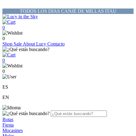
TODOS LOS DIAS CANJE DE MILLAS ITAU
0
0
Shop
Sale
About Lucy
Contacto
0
0
ES
EN
Botas
Fiesta
Mocasines
Mules