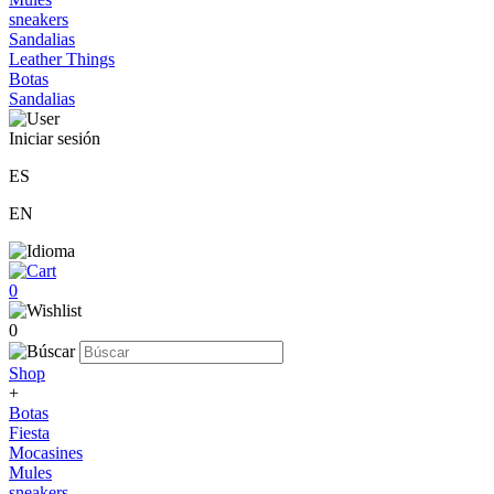
sneakers
Sandalias
Leather Things
Botas
Sandalias
Iniciar sesión
ES
EN
0
0
Shop
+
Botas
Fiesta
Mocasines
Mules
sneakers