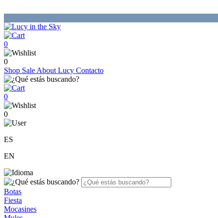
0
0
Shop
Sale
About Lucy
Contacto
0
0
ES
EN
Botas
Fiesta
Mocasines
Mules