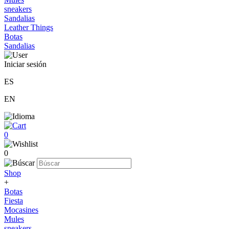
sneakers
Sandalias
Leather Things
Botas
Sandalias
Iniciar sesión
ES
EN
0
0
Shop
+
Botas
Fiesta
Mocasines
Mules
sneakers