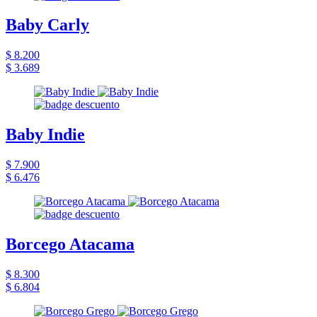
Baby Carly
$ 8.200
$ 3.689
Baby Indie
$ 7.900
$ 6.476
Borcego Atacama
$ 8.300
$ 6.804