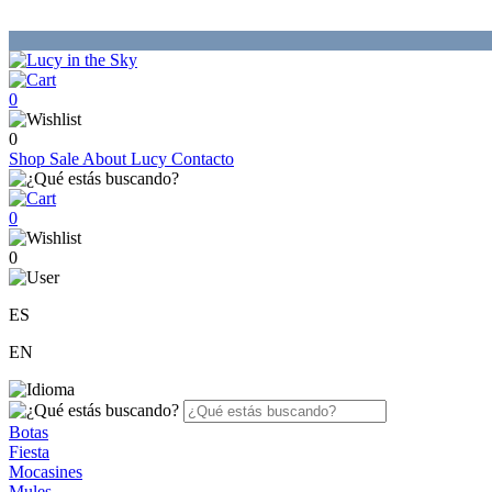
0
0
Shop
Sale
About Lucy
Contacto
0
0
ES
EN
Botas
Fiesta
Mocasines
Mules