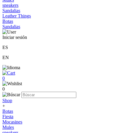
sneakers
Sandalias
Leather Things
Botas
Sandalias
Iniciar sesión
ES
EN
0
0
Shop
+
Botas
Fiesta
Mocasines
Mules
sneakers