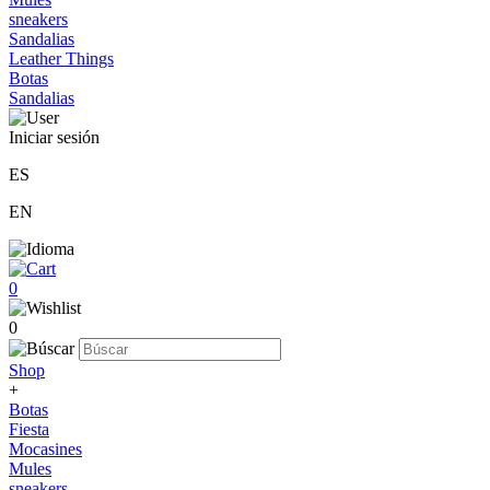
sneakers
Sandalias
Leather Things
Botas
Sandalias
Iniciar sesión
ES
EN
0
0
Shop
+
Botas
Fiesta
Mocasines
Mules
sneakers