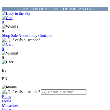
TODOS LOS DIAS CANJE DE MILLAS ITAU
0
0
Shop
Sale
About Lucy
Contacto
0
0
ES
EN
Botas
Fiesta
Mocasines
Mules