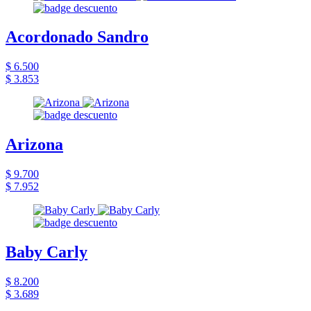
Acordonado Sandro
$ 6.500
$ 3.853
Arizona
$ 9.700
$ 7.952
Baby Carly
$ 8.200
$ 3.689