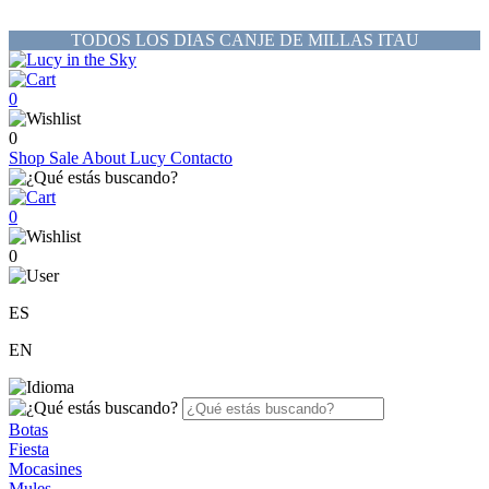
TODOS LOS DIAS CANJE DE MILLAS ITAU
0
0
Shop
Sale
About Lucy
Contacto
0
0
ES
EN
Botas
Fiesta
Mocasines
Mules