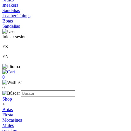
sneakers
Sandalias
Leather Things
Botas
Sandalias
Iniciar sesión
ES
EN
0
0
Shop
+
Botas
Fiesta
Mocasines
Mules
sneakers