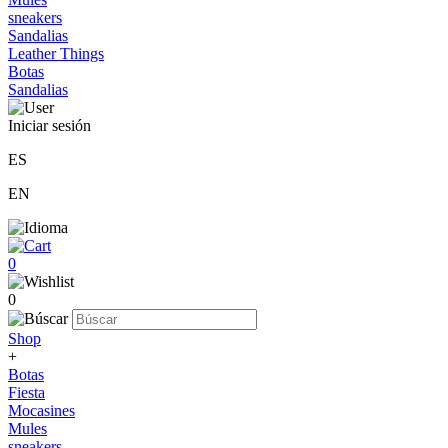
sneakers
Sandalias
Leather Things
Botas
Sandalias
Iniciar sesión
ES
EN
0
0
Shop
+
Botas
Fiesta
Mocasines
Mules
sneakers