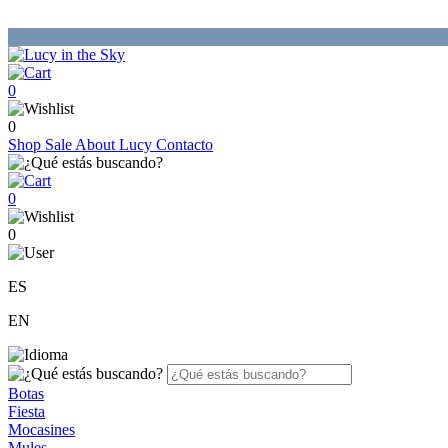
0
0
Shop
Sale
About Lucy
Contacto
0
0
ES
EN
Botas
Fiesta
Mocasines
Mules