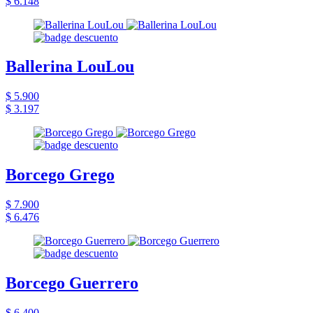
$ 6.148
Ballerina LouLou
$ 5.900
$ 3.197
Borcego Grego
$ 7.900
$ 6.476
Borcego Guerrero
$ 6.400