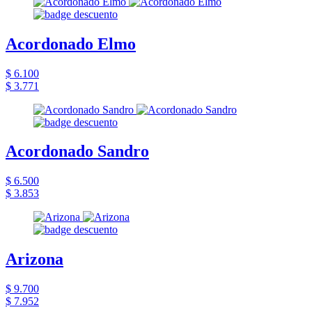
Acordonado Elmo
$ 6.100
$ 3.771
Acordonado Sandro
$ 6.500
$ 3.853
Arizona
$ 9.700
$ 7.952