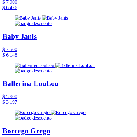
$ 7.900
$ 6.476
Baby Janis
$ 7.500
$ 6.148
Ballerina LouLou
$ 5.900
$ 3.197
Borcego Grego