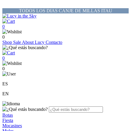
TODOS LOS DIAS CANJE DE MILLAS ITAU
0
0
Shop
Sale
About Lucy
Contacto
0
0
ES
EN
Botas
Fiesta
Mocasines
Mules