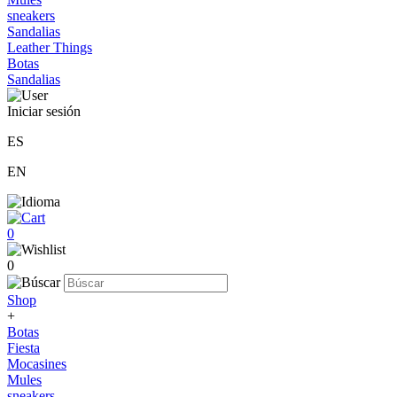
sneakers
Sandalias
Leather Things
Botas
Sandalias
Iniciar sesión
ES
EN
0
0
Shop
+
Botas
Fiesta
Mocasines
Mules
sneakers