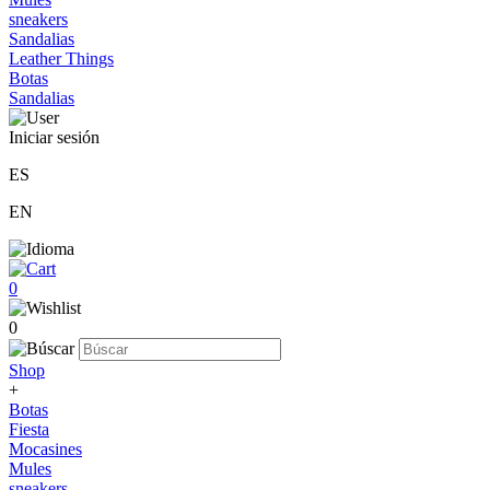
sneakers
Sandalias
Leather Things
Botas
Sandalias
Iniciar sesión
ES
EN
0
0
Shop
+
Botas
Fiesta
Mocasines
Mules
sneakers