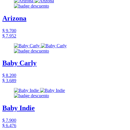
Arizona
$ 9.700
$ 7.952
Baby Carly
$ 8.200
$ 3.689
Baby Indie
$ 7.900
$ 6.476