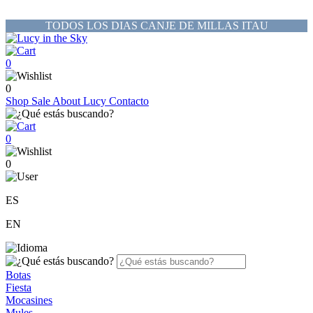
TODOS LOS DIAS CANJE DE MILLAS ITAU
0
0
Shop
Sale
About Lucy
Contacto
0
0
ES
EN
Botas
Fiesta
Mocasines
Mules