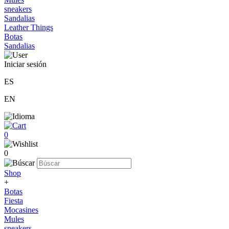
sneakers
Sandalias
Leather Things
Botas
Sandalias
Iniciar sesión
ES
EN
0
0
Shop
+
Botas
Fiesta
Mocasines
Mules
sneakers