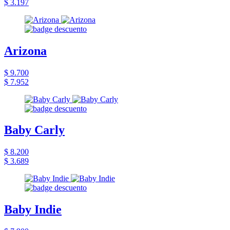
$ 3.197
Arizona
$ 9.700
$ 7.952
Baby Carly
$ 8.200
$ 3.689
Baby Indie