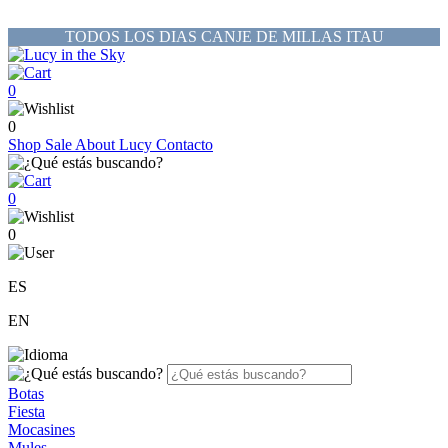
TODOS LOS DIAS CANJE DE MILLAS ITAU
0
0
Shop
Sale
About Lucy
Contacto
0
0
ES
EN
Botas
Fiesta
Mocasines
Mules