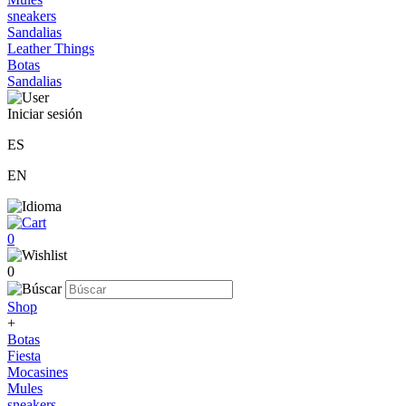
sneakers
Sandalias
Leather Things
Botas
Sandalias
Iniciar sesión
ES
EN
0
0
Shop
+
Botas
Fiesta
Mocasines
Mules
sneakers