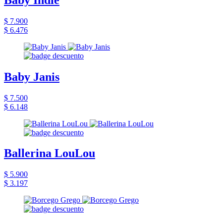
$ 7.900
$ 6.476
Baby Janis
$ 7.500
$ 6.148
Ballerina LouLou
$ 5.900
$ 3.197