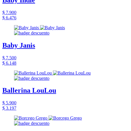
$ 7.900
$ 6.476
Baby Janis
$ 7.500
$ 6.148
Ballerina LouLou
$ 5.900
$ 3.197