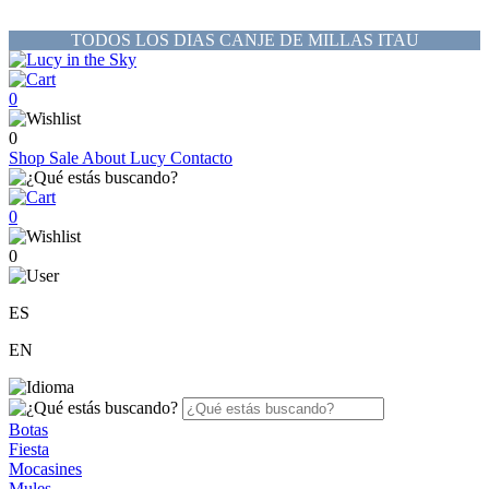
TODOS LOS DIAS CANJE DE MILLAS ITAU
0
0
Shop
Sale
About Lucy
Contacto
0
0
ES
EN
Botas
Fiesta
Mocasines
Mules