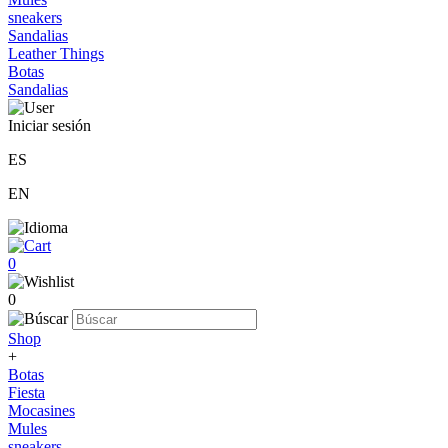
sneakers
Sandalias
Leather Things
Botas
Sandalias
Iniciar sesión
ES
EN
0
0
Shop
+
Botas
Fiesta
Mocasines
Mules
sneakers