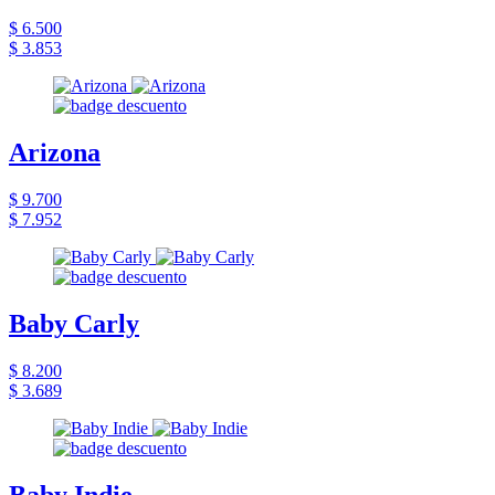
$ 6.500
$ 3.853
Arizona
$ 9.700
$ 7.952
Baby Carly
$ 8.200
$ 3.689
Baby Indie