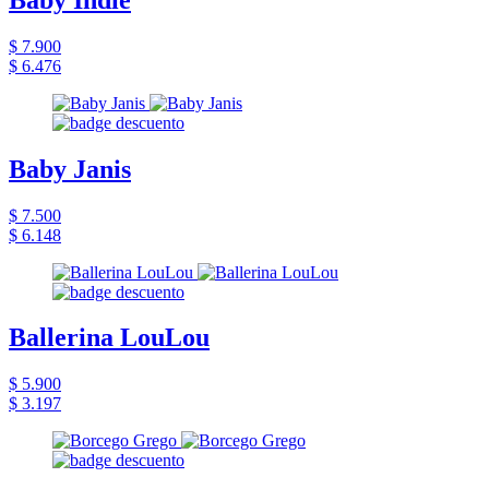
$ 7.900
$ 6.476
Baby Janis
$ 7.500
$ 6.148
Ballerina LouLou
$ 5.900
$ 3.197