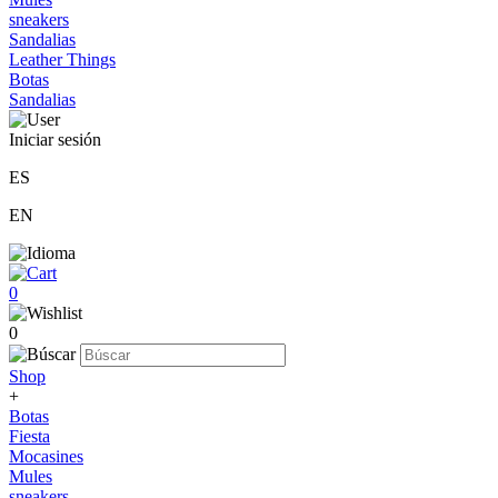
sneakers
Sandalias
Leather Things
Botas
Sandalias
Iniciar sesión
ES
EN
0
0
Shop
+
Botas
Fiesta
Mocasines
Mules
sneakers