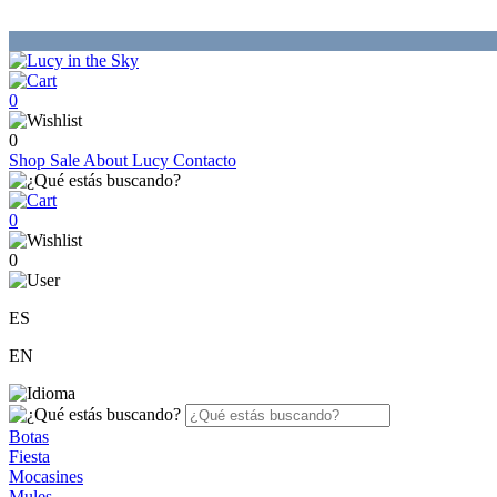
0
0
Shop
Sale
About Lucy
Contacto
0
0
ES
EN
Botas
Fiesta
Mocasines
Mules