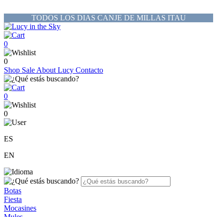
TODOS LOS DIAS CANJE DE MILLAS ITAU
0
0
Shop
Sale
About Lucy
Contacto
0
0
ES
EN
Botas
Fiesta
Mocasines
Mules