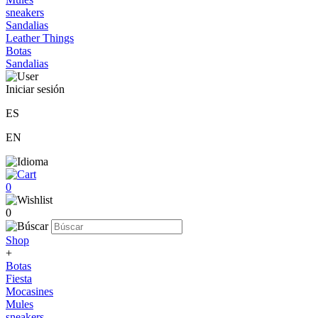
sneakers
Sandalias
Leather Things
Botas
Sandalias
Iniciar sesión
ES
EN
0
0
Shop
+
Botas
Fiesta
Mocasines
Mules
sneakers