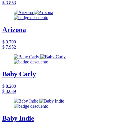
$ 3.853
Arizona
$ 9.700
$ 7.952
Baby Carly
$ 8.200
$ 3.689
Baby Indie