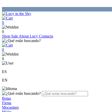
0
0
Shop
Sale
About Lucy
Contacto
0
0
ES
EN
Botas
Fiesta
Mocasines
Mules