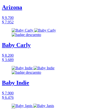
Arizona
$ 9.700
$ 7.952
Baby Carly
$ 8.200
$ 3.689
Baby Indie
$ 7.900
$ 6.476