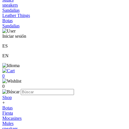
sneakers
Sandalias
Leather Things
Botas
Sandalias
Iniciar sesión
ES
EN
0
0
Shop
+
Botas
Fiesta
Mocasines
Mules
sneakers