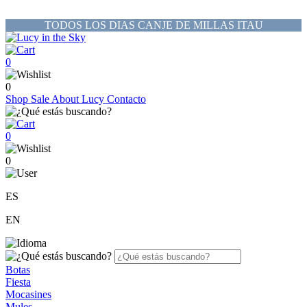
TODOS LOS DIAS CANJE DE MILLAS ITAU
0
0
Shop
Sale
About Lucy
Contacto
0
0
ES
EN
Botas
Fiesta
Mocasines
Mules