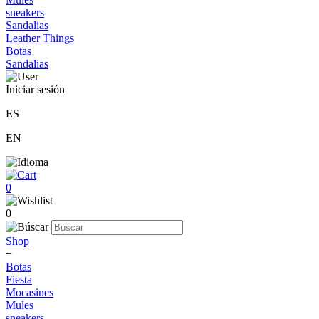
sneakers
Sandalias
Leather Things
Botas
Sandalias
Iniciar sesión
ES
EN
0
0
Shop
+
Botas
Fiesta
Mocasines
Mules
sneakers