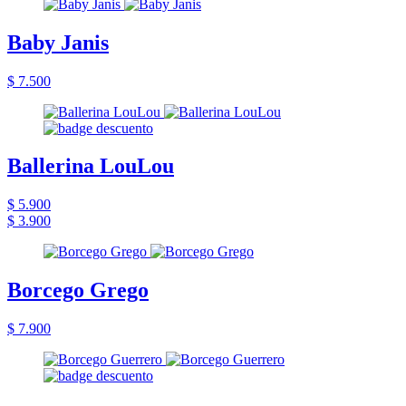
Baby Janis
$ 7.500
Ballerina LouLou
$ 5.900
$ 3.900
Borcego Grego
$ 7.900