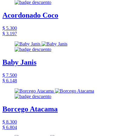
Acordonado Coco
$ 5.300
$ 3.197
Baby Janis
$ 7.500
$ 6.148
Borcego Atacama
$ 8.300
$ 6.804