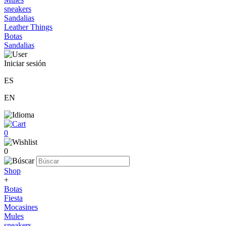
sneakers
Sandalias
Leather Things
Botas
Sandalias
Iniciar sesión
ES
EN
0
0
Shop
+
Botas
Fiesta
Mocasines
Mules
sneakers