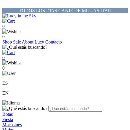
TODOS LOS DIAS CANJE DE MILLAS ITAU
0
0
Shop
Sale
About Lucy
Contacto
0
0
ES
EN
Botas
Fiesta
Mocasines
Mules