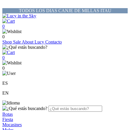
TODOS LOS DIAS CANJE DE MILLAS ITAU
0
0
Shop
Sale
About Lucy
Contacto
0
0
ES
EN
Botas
Fiesta
Mocasines
Mules