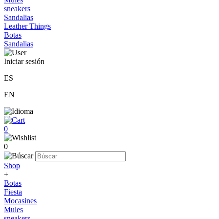
sneakers
Sandalias
Leather Things
Botas
Sandalias
Iniciar sesión
ES
EN
0
0
Shop
+
Botas
Fiesta
Mocasines
Mules
sneakers