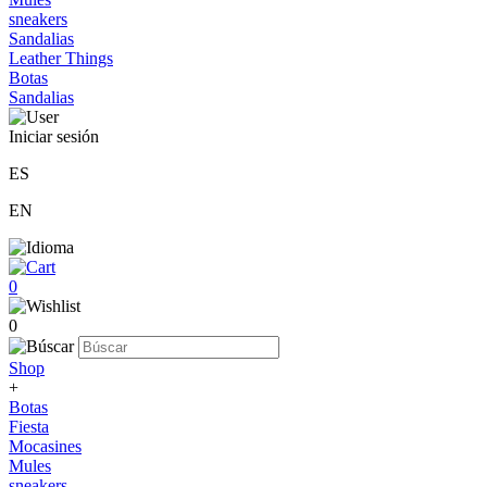
sneakers
Sandalias
Leather Things
Botas
Sandalias
Iniciar sesión
ES
EN
0
0
Shop
+
Botas
Fiesta
Mocasines
Mules
sneakers