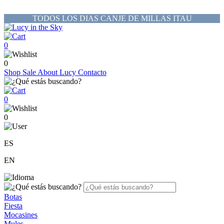
TODOS LOS DIAS CANJE DE MILLAS ITAU
0
0
Shop
Sale
About Lucy
Contacto
0
0
ES
EN
Botas
Fiesta
Mocasines
Mules