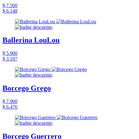
$ 7.500
$ 6.148
Ballerina LouLou
$ 5.900
$ 3.197
Borcego Grego
$ 7.900
$ 6.476
Borcego Guerrero