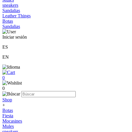
sneakers
Sandalias
Leather Things
Botas
Sandalias
Iniciar sesión
ES
EN
0
0
Shop
+
Botas
Fiesta
Mocasines
Mules
sneakers