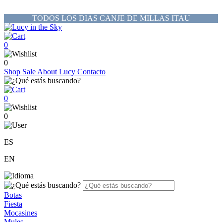
TODOS LOS DIAS CANJE DE MILLAS ITAU
0
0
Shop
Sale
About Lucy
Contacto
0
0
ES
EN
Botas
Fiesta
Mocasines
Mules