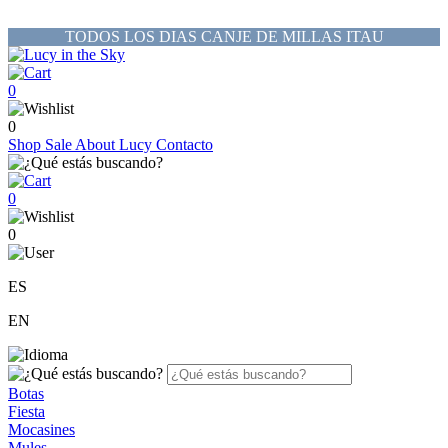
TODOS LOS DIAS CANJE DE MILLAS ITAU
0
0
Shop
Sale
About Lucy
Contacto
0
0
ES
EN
Botas
Fiesta
Mocasines
Mules