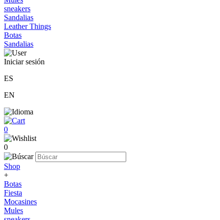
sneakers
Sandalias
Leather Things
Botas
Sandalias
Iniciar sesión
ES
EN
0
0
Shop
+
Botas
Fiesta
Mocasines
Mules
sneakers