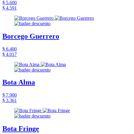
$ 5.600
$ 4.591
Borcego Guerrero
$ 6.400
$ 4.017
Bota Alma
$ 7.900
$ 3.361
Bota Fringe