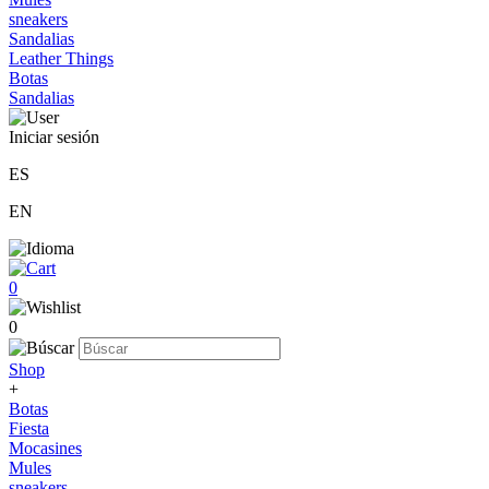
sneakers
Sandalias
Leather Things
Botas
Sandalias
Iniciar sesión
ES
EN
0
0
Shop
+
Botas
Fiesta
Mocasines
Mules
sneakers