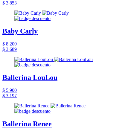
$ 3.853
Baby Carly
$ 8.200
$ 3.689
Ballerina LouLou
$ 5.900
$ 3.197
Ballerina Renee