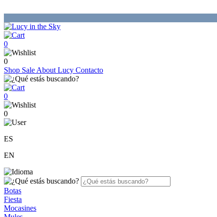
0
0
Shop
Sale
About Lucy
Contacto
0
0
ES
EN
Botas
Fiesta
Mocasines
Mules