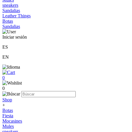
sneakers
Sandalias
Leather Things
Botas
Sandalias
Iniciar sesión
ES
EN
0
0
Shop
+
Botas
Fiesta
Mocasines
Mules
sneakers