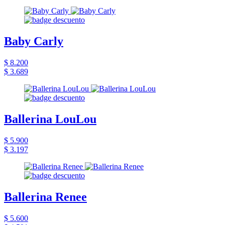
Baby Carly
$ 8.200
$ 3.689
Ballerina LouLou
$ 5.900
$ 3.197
Ballerina Renee
$ 5.600