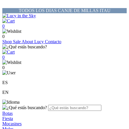
TODOS LOS DIAS CANJE DE MILLAS ITAU
0
0
Shop
Sale
About Lucy
Contacto
0
0
ES
EN
Botas
Fiesta
Mocasines
Mules