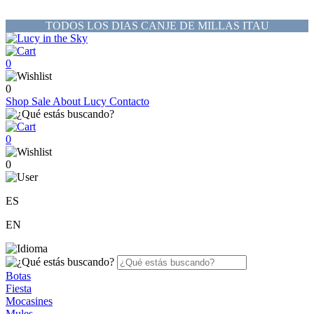
TODOS LOS DIAS CANJE DE MILLAS ITAU
0
0
Shop
Sale
About Lucy
Contacto
0
0
ES
EN
Botas
Fiesta
Mocasines
Mules