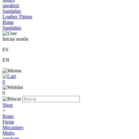
sneakers
Sandalias
Leather Things
Botas
Sandalias
Iniciar sesión
ES
EN
0
0
Shop
+
Botas
Fiesta
Mocasines
Mules
sneakers