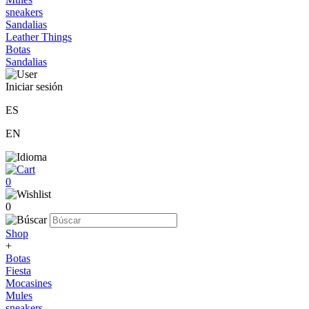
sneakers
Sandalias
Leather Things
Botas
Sandalias
Iniciar sesión
ES
EN
0
0
Shop
+
Botas
Fiesta
Mocasines
Mules
sneakers