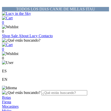
TODOS LOS DIAS CANJE DE MILLAS ITAU
0
0
Shop
Sale
About Lucy
Contacto
0
0
ES
EN
Botas
Fiesta
Mocasines
Mules