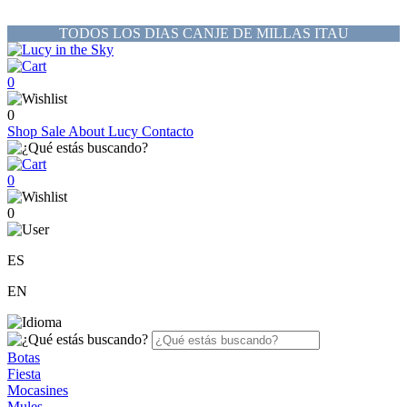
TODOS LOS DIAS CANJE DE MILLAS ITAU
0
0
Shop
Sale
About Lucy
Contacto
0
0
ES
EN
Botas
Fiesta
Mocasines
Mules