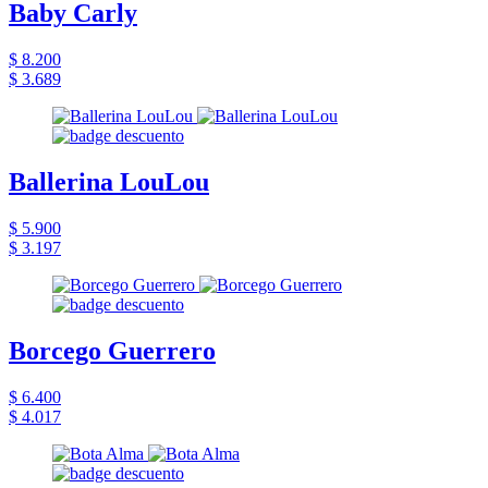
Baby Carly
$ 8.200
$ 3.689
Ballerina LouLou
$ 5.900
$ 3.197
Borcego Guerrero
$ 6.400
$ 4.017