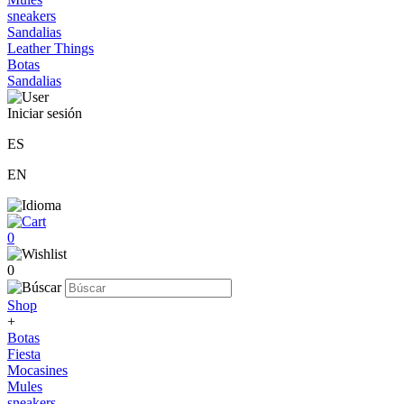
sneakers
Sandalias
Leather Things
Botas
Sandalias
Iniciar sesión
ES
EN
0
0
Shop
+
Botas
Fiesta
Mocasines
Mules
sneakers