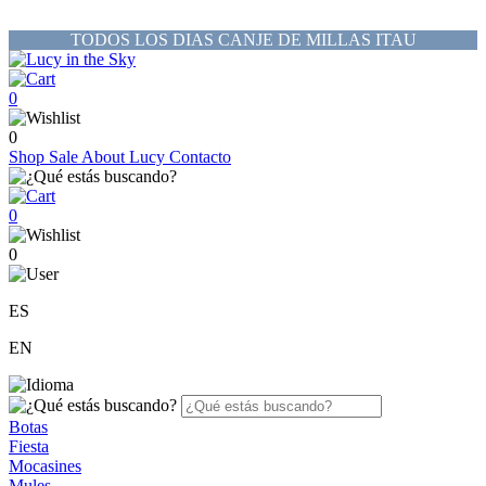
TODOS LOS DIAS CANJE DE MILLAS ITAU
0
0
Shop
Sale
About Lucy
Contacto
0
0
ES
EN
Botas
Fiesta
Mocasines
Mules