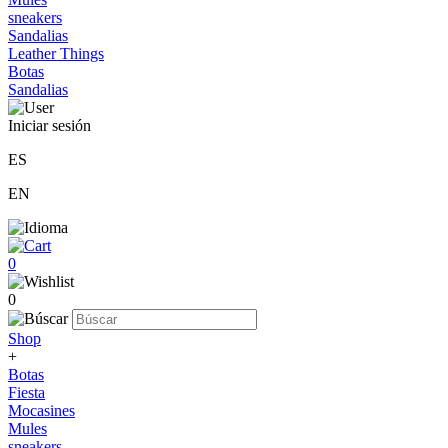
sneakers
Sandalias
Leather Things
Botas
Sandalias
Iniciar sesión
ES
EN
0
0
Shop
+
Botas
Fiesta
Mocasines
Mules
sneakers