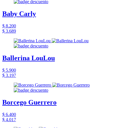
Baby Carly
$ 8.200
$ 3.689
Ballerina LouLou
$ 5.900
$ 3.197
Borcego Guerrero
$ 6.400
$ 4.017