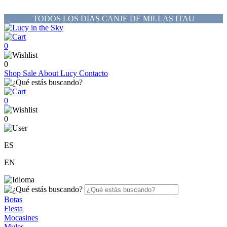
TODOS LOS DIAS CANJE DE MILLAS ITAU
0
0
Shop
Sale
About Lucy
Contacto
0
0
ES
EN
Botas
Fiesta
Mocasines
Mules