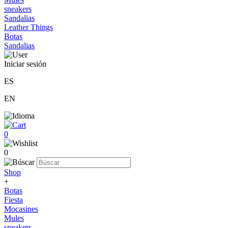
sneakers
Sandalias
Leather Things
Botas
Sandalias
Iniciar sesión
ES
EN
0
0
Shop
+
Botas
Fiesta
Mocasines
Mules
sneakers