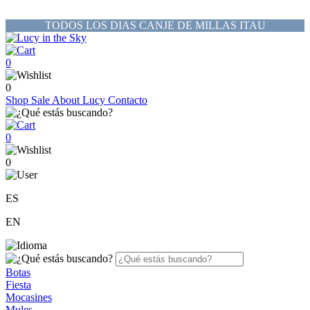
TODOS LOS DIAS CANJE DE MILLAS ITAU
0
0
Shop
Sale
About Lucy
Contacto
0
0
ES
EN
Botas
Fiesta
Mocasines
Mules