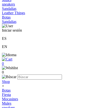
sneakers
Sandalias
Leather Things
Botas
Sandalias
Iniciar sesión
ES
EN
0
0
Shop
+
Botas
Fiesta
Mocasines
Mules
sneakers