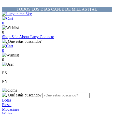
TODOS LOS DIAS CANJE DE MILLAS ITAU
0
0
Shop
Sale
About Lucy
Contacto
0
0
ES
EN
Botas
Fiesta
Mocasines
Mules