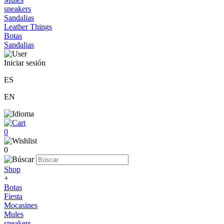
sneakers
Sandalias
Leather Things
Botas
Sandalias
Iniciar sesión
ES
EN
0
0
Shop
+
Botas
Fiesta
Mocasines
Mules
sneakers