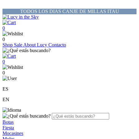
TODOS LOS DIAS CANJE DE MILLAS ITAU
0
0
Shop
Sale
About Lucy
Contacto
0
0
ES
EN
Botas
Fiesta
Mocasines
Mules