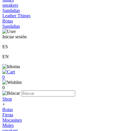
sneakers
Sandalias
Leather Things
Botas
Sandalias
Iniciar sesión
ES
EN
0
0
Shop
+
Botas
Fiesta
Mocasines
Mules
sneakers