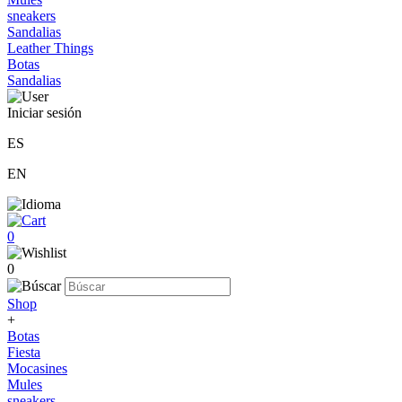
sneakers
Sandalias
Leather Things
Botas
Sandalias
Iniciar sesión
ES
EN
0
0
Shop
+
Botas
Fiesta
Mocasines
Mules
sneakers