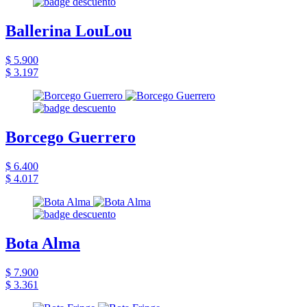
Ballerina LouLou
$ 5.900
$ 3.197
Borcego Guerrero
$ 6.400
$ 4.017
Bota Alma
$ 7.900
$ 3.361