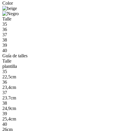
Color
Talle
35
36
37
38
39
40
Guía de talles
Talle
plantilla
35
22,5cm
36
23,4cm
37
23.7cm
38
24,9cm
39
25,4cm
40
26cm