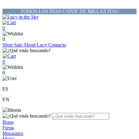
TODOS LOS DIAS CANJE DE MILLAS ITAU
0
0
Shop
Sale
About Lucy
Contacto
0
0
ES
EN
Botas
Fiesta
Mocasines
Mules