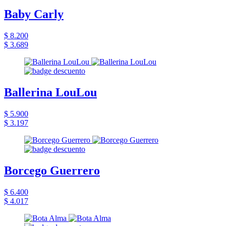
Baby Carly
$ 8.200
$ 3.689
Ballerina LouLou
$ 5.900
$ 3.197
Borcego Guerrero
$ 6.400
$ 4.017