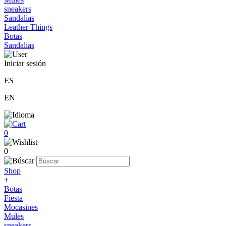
sneakers
Sandalias
Leather Things
Botas
Sandalias
Iniciar sesión
ES
EN
0
0
Shop
+
Botas
Fiesta
Mocasines
Mules
sneakers