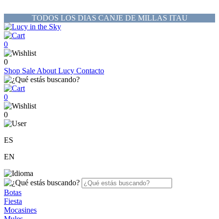
TODOS LOS DIAS CANJE DE MILLAS ITAU
0
0
Shop
Sale
About Lucy
Contacto
0
0
ES
EN
Botas
Fiesta
Mocasines
Mules