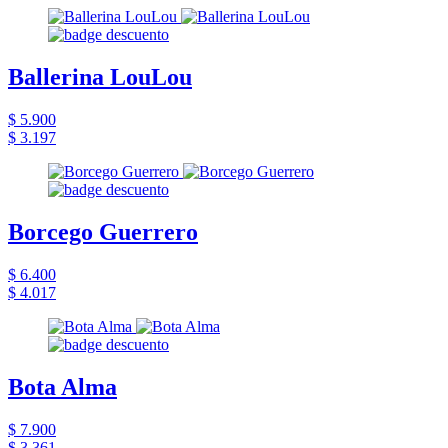
Ballerina LouLou
$ 5.900
$ 3.197
Borcego Guerrero
$ 6.400
$ 4.017
Bota Alma
$ 7.900
$ 3.361