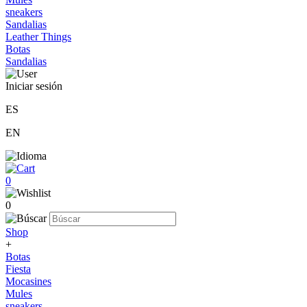
sneakers
Sandalias
Leather Things
Botas
Sandalias
Iniciar sesión
ES
EN
0
0
Shop
+
Botas
Fiesta
Mocasines
Mules
sneakers