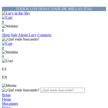
TODOS LOS DIAS CANJE DE MILLAS ITAU
0
0
Shop
Sale
About Lucy
Contacto
0
0
ES
EN
Botas
Fiesta
Mocasines
Mules