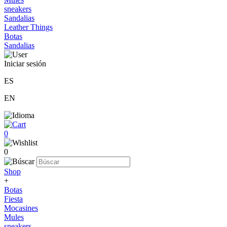
sneakers
Sandalias
Leather Things
Botas
Sandalias
Iniciar sesión
ES
EN
0
0
Shop
+
Botas
Fiesta
Mocasines
Mules
sneakers