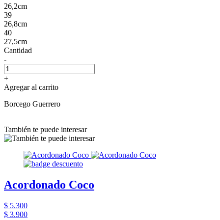
26,2cm
39
26,8cm
40
27,5cm
Cantidad
-
+
Agregar al carrito
Borcego Guerrero
También te puede interesar
Acordonado Coco
$ 5.300
$ 3.900