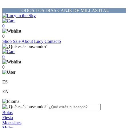
TODOS LOS DIAS CANJE DE MILLAS ITAU
0
0
Shop
Sale
About Lucy
Contacto
0
0
ES
EN
Botas
Fiesta
Mocasines
Mules