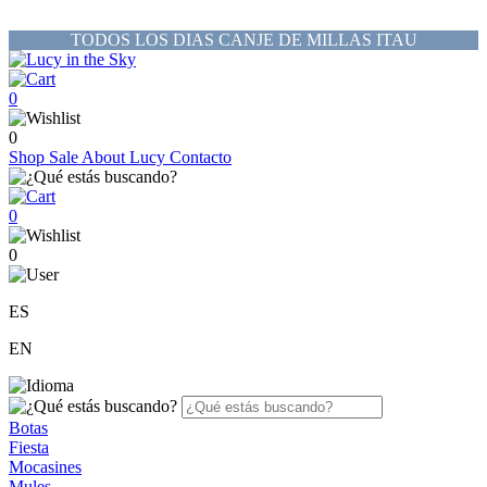
TODOS LOS DIAS CANJE DE MILLAS ITAU
0
0
Shop
Sale
About Lucy
Contacto
0
0
ES
EN
Botas
Fiesta
Mocasines
Mules