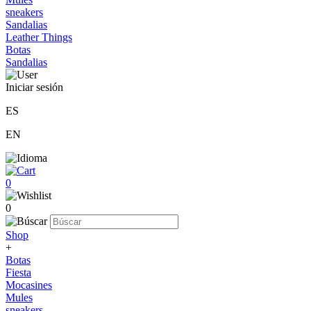
sneakers
Sandalias
Leather Things
Botas
Sandalias
Iniciar sesión
ES
EN
0
0
Shop
+
Botas
Fiesta
Mocasines
Mules
sneakers