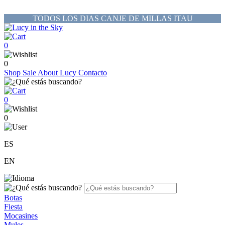
TODOS LOS DIAS CANJE DE MILLAS ITAU
0
0
Shop
Sale
About Lucy
Contacto
0
0
ES
EN
Botas
Fiesta
Mocasines
Mules