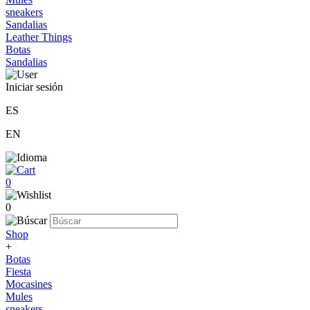
sneakers
Sandalias
Leather Things
Botas
Sandalias
Iniciar sesión
ES
EN
0
0
Shop
+
Botas
Fiesta
Mocasines
Mules
sneakers