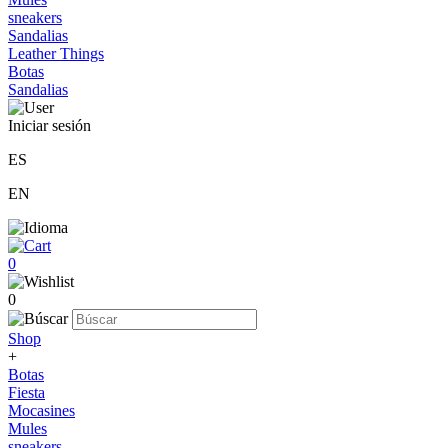
sneakers
Sandalias
Leather Things
Botas
Sandalias
Iniciar sesión
ES
EN
0
0
Shop
+
Botas
Fiesta
Mocasines
Mules
sneakers