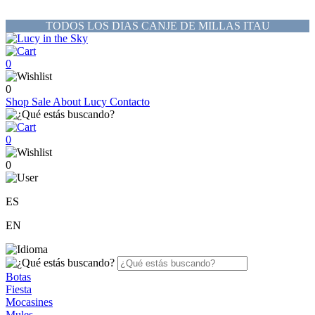
TODOS LOS DIAS CANJE DE MILLAS ITAU
0
0
Shop
Sale
About Lucy
Contacto
0
0
ES
EN
Botas
Fiesta
Mocasines
Mules