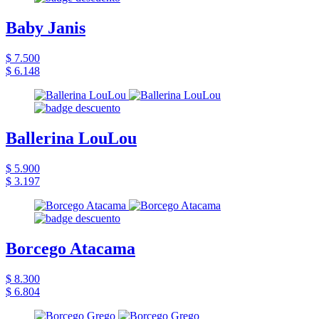
Baby Janis
$ 7.500
$ 6.148
Ballerina LouLou
$ 5.900
$ 3.197
Borcego Atacama
$ 8.300
$ 6.804