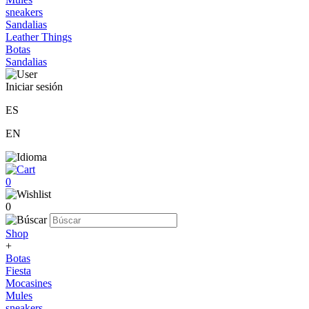
sneakers
Sandalias
Leather Things
Botas
Sandalias
Iniciar sesión
ES
EN
0
0
Shop
+
Botas
Fiesta
Mocasines
Mules
sneakers