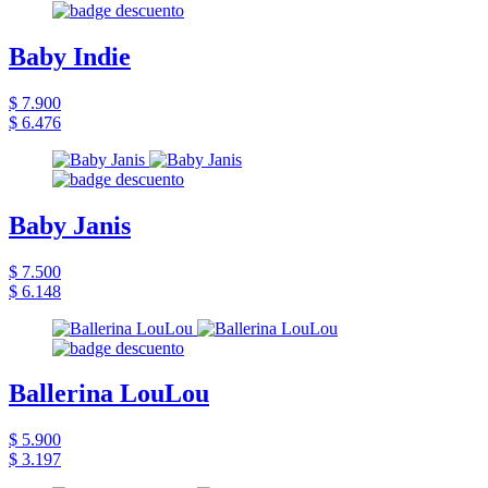
Baby Indie
$ 7.900
$ 6.476
Baby Janis
$ 7.500
$ 6.148
Ballerina LouLou
$ 5.900
$ 3.197