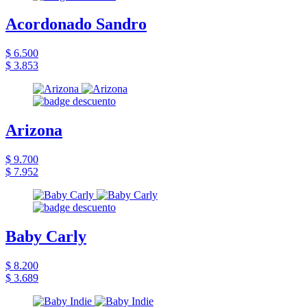
Acordonado Sandro
$ 6.500
$ 3.853
Arizona
$ 9.700
$ 7.952
Baby Carly
$ 8.200
$ 3.689