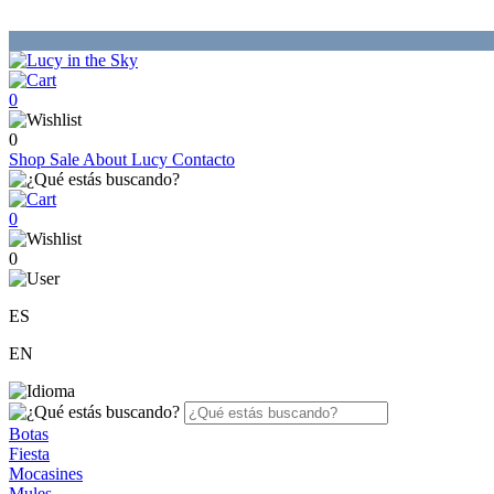
0
0
Shop
Sale
About Lucy
Contacto
0
0
ES
EN
Botas
Fiesta
Mocasines
Mules